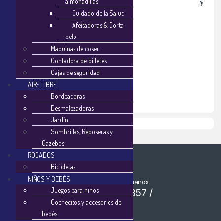
almohadillas
Páginas
Cuidado de la Salud
Inicio
Afeitadoras & Corta
pelo
Como Comprar
Maquinas de coser
Tienda
Contadora de billetes
Empresa
Cajas de seguridad
Noticias
AIRE LIBRE
Bordeadoras
Contacto
Desmalezadoras
Jardín
Desarrollado por MITIENDAONLINE
Sombrillas, Reposeras y
Gazebos
RODADOS
Bicicletas
NIÑOS Y BEBÉS
¿Alguna Duda? Llamanos
Juegos para niños
(+54) 2095-9857 /
Cochecitos y accesorios de
7512-1652
bebés