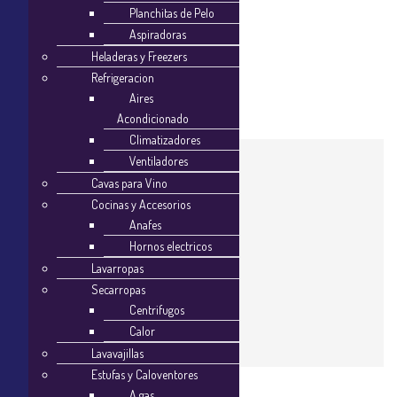
Planchitas de Pelo
Audio & Video
Aspiradoras
All Audio & Video
Heladeras y Freezers
Headphones & Speakers
Refrigeracion
Aires
Acondicionado
Climatizadores
Ventiladores
Cavas para Vino
Cocinas y Accesorios
Anafes
Hornos electricos
Lavarropas
Secarropas
Centrifugos
tienda
Calor
Lavavajillas
Estufas y Caloventores
A gas