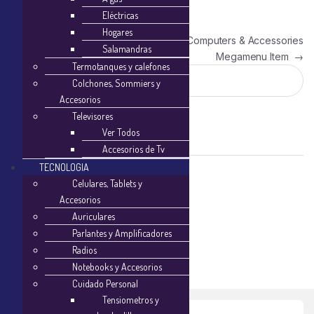
Eléctricas
Hogares
Navegación de entradas
Computers & Accessories
Salamandras
Megamenu Item
→
Termotanques y calefones
Buscar:
Colchones, Sommiers y
Accesorios
Televisores
Ver Todos
Categorías
Accesorios de Tv
TECNOLOGIA
Celulares, Tablets y
Noticias
Accesorios
Auriculares
Parlantes y Amplificadores
Radios
Notebooks y Accesorios
Cuidado Personal
Tensiometros y