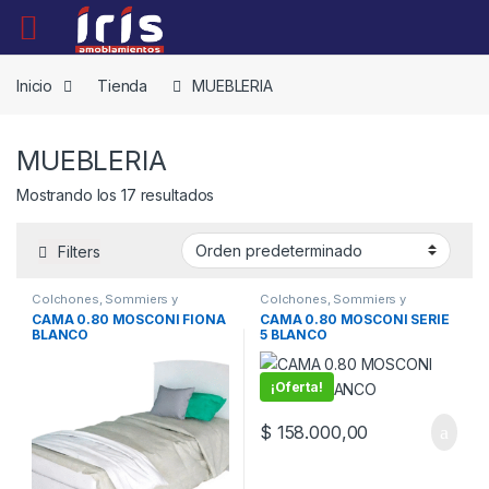
Skip to navigation
Skip to content
Inicio
Tienda
MUEBLERIA
MUEBLERIA
Mostrando los 17 resultados
Filters
Colchones, Sommiers y
Colchones, Sommiers y
almohadas
,
MUEBLERIA
almohadas
,
MUEBLERIA
CAMA 0.80 MOSCONI FIONA
CAMA 0.80 MOSCONI SERIE
BLANCO
5 BLANCO
¡Oferta!
$
158.000,00