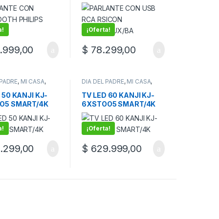
05
BT/USB/AUX/BA
a!
¡Oferta!
.999,00
$
78.299,00
 PADRE
,
MI CASA
,
DIA DEL PADRE
,
MI CASA
,
ores
Televisores
 50 KANJI KJ-
TV LED 60 KANJI KJ-
O5 SMART/4K
6XSTOO5 SMART/4K
a!
¡Oferta!
.299,00
$
629.999,00