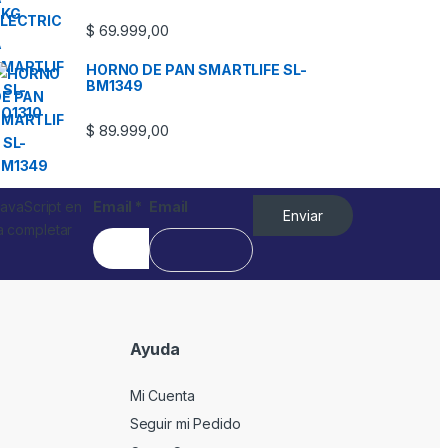
$
69.999,00
HORNO DE PAN SMARTLIFE SL-
BM1349
$
89.999,00
JavaScript en
Email
*
Email
Enviar
a completar
Ayuda
Mi Cuenta
Seguir mi Pedido