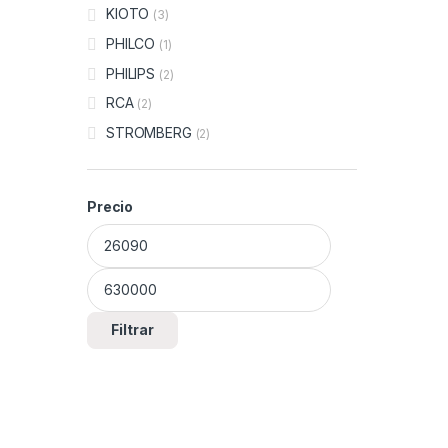
KIOTO
(3)
PHILCO
(1)
PHILIPS
(2)
RCA
(2)
STROMBERG
(2)
Precio
Precio mínimo
Precio máximo
Filtrar