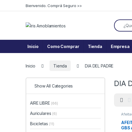
Skip to navigation
Skip to content
Bienvenido. Comprá Seguro >>
Search f
Inicio
Como Comprar
Tienda
Empresa
Inicio
Tienda
DIA DEL PADRE
DIA 
Show All Categories
AIRE LIBRE
(66)
Auriculares
(6)
Afeita
DEL P
AFE
Bicicletas
(11)
GBS