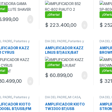
VER
CANALES
BT/BA
rta!
¡Oferta!
¡Ofert
.999,00
$
223.400,00
$
252
EL PADRE
,
Parlantes y
DIA DEL PADRE
,
Parlantes y
DIA DEL
ficadores
Amplificadores
Amplifi
IFICADOR KAZZ
AMPLIFICADOR KAZZ
AMPLI
1 CYRUS
LINUS BT/AUX/BAT
BROWN
UX/BAT
BT/US
¡Oferta!
rta!
¡Ofert
$
60.899,00
0.499,00
$
321
EL PADRE
,
Parlantes y
DIA DEL PADRE
,
MI CASA
,
DIA DEL
ficadores
Parlantes y Amplificadores
Amplifi
IFICADOR KIOTO
AMPLIFICADOR KIOTO
AMPLI
00BL BT/USB/FM
TW3300 BT/USB
STROM