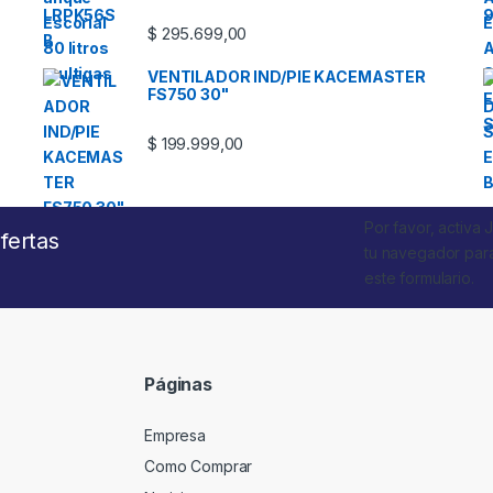
$
295.699,00
VENTILADOR IND/PIE KACEMASTER
FS750 30"
$
199.999,00
Por favor, activa 
fertas
tu navegador par
este formulario.
Páginas
Empresa
Como Comprar