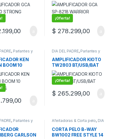
T
BT/BAT
a!
¡Oferta!
.199,00
$
278.299,00
 PADRE
,
Parlantes y
DIA DEL PADRE
,
Parlantes y
cadores
Amplificadores
FICADOR KEN
AMPLIFICADOR KIOTO
 BOOM 10
TW2803 BT/USB/BAT
B/BS
¡Oferta!
a!
$
265.299,00
.799,00
 PADRE
,
Parlantes y
Afeitadoras & Corta pelo
,
DIA
cadores
DEL PADRE
FICADOR
CORTA PELO B-WAY
BERG CARLSON
BW1002 FREE STYLE 14