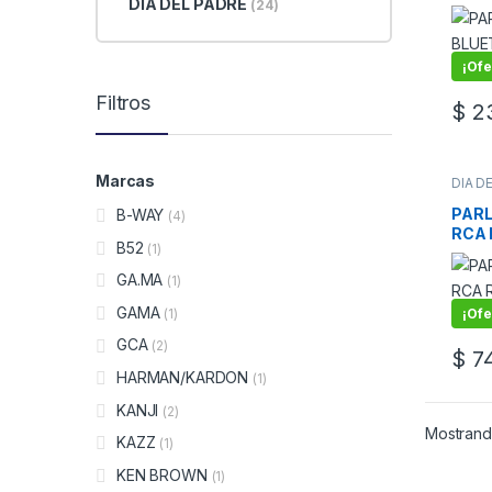
DIA DEL PADRE
(24)
HAR
ONY
¡Ofe
Filtros
$
23
Marcas
DIA D
Ampli
PARL
B-WAY
(4)
RCA
B52
(1)
BT/U
GA.MA
(1)
GAMA
¡Ofe
(1)
GCA
(2)
$
74
HARMAN/KARDON
(1)
KANJI
(2)
Mostrand
KAZZ
(1)
KEN BROWN
(1)