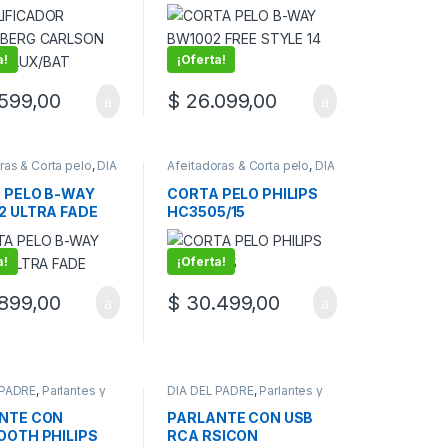
BT/AUX/BAT
PIEZAS
a!
¡Oferta!
599,00
$
26.099,00
ras & Corta pelo
,
DIA
Afeitadoras & Corta pelo
,
DIA
RE
DEL PADRE
 PELO B-WAY
CORTA PELO PHILIPS
2 ULTRA FADE
HC3505/15
a!
¡Oferta!
899,00
$
30.499,00
 PADRE
,
Parlantes y
DIA DEL PADRE
,
Parlantes y
cadores
Amplificadores
NTE CON
PARLANTE CON USB
OOTH PHILIPS
RCA RSICON