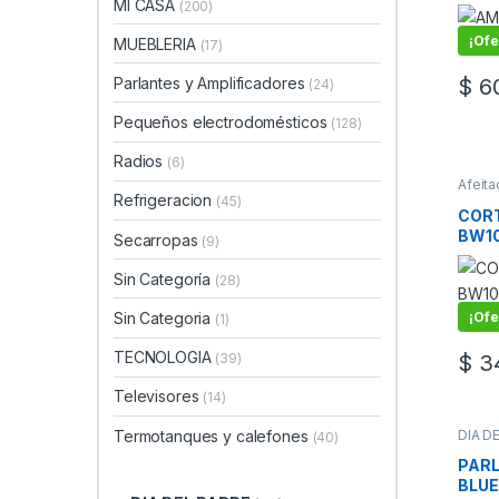
MI CASA
(200)
¡Ofe
MUEBLERIA
(17)
Parlantes y Amplificadores
$
60
(24)
Pequeños electrodomésticos
(128)
Radios
(6)
Afeita
DEL P
Refrigeracion
(45)
CORT
BW10
Secarropas
(9)
21 P
Sin Categoría
(28)
¡Ofe
Sin Categoria
(1)
TECNOLOGIA
$
34
(39)
Televisores
(14)
DIA D
Termotanques y calefones
(40)
Ampli
PAR
BLU