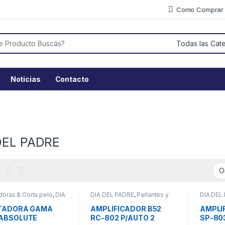
Como Comprar
or:
Noticias
Contacto
DEL PADRE
doras & Corta pelo
,
DIA
DIA DEL PADRE
,
Parlantes y
DIA DEL
ADRE
Amplificadores
Amplifi
ITADORA GAMA
AMPLIFICADOR B52
AMPLI
 ABSOLUTE
RC-802 P/AUTO 2
SP-80