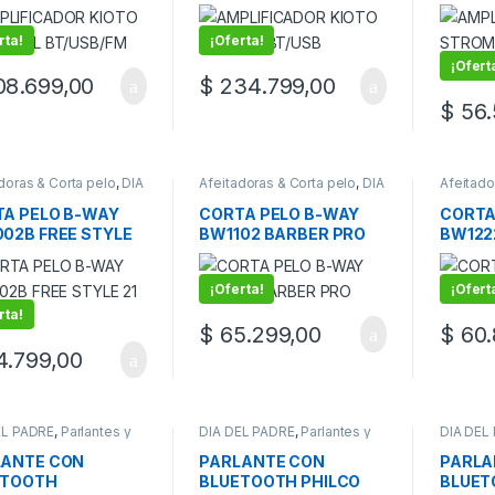
JOLT 
rta!
¡Oferta!
¡Ofert
8.699,00
$
234.799,00
$
56.
doras & Corta pelo
,
DIA
Afeitadoras & Corta pelo
,
DIA
Afeitado
ADRE
DEL PADRE
DEL PAD
A PELO B-WAY
CORTA PELO B-WAY
CORTA
02B FREE STYLE
BW1102 BARBER PRO
BW122
IEZAS
¡Oferta!
¡Ofert
rta!
$
65.299,00
$
60.
.799,00
EL PADRE
,
Parlantes y
DIA DEL PADRE
,
Parlantes y
DIA DEL
ficadores
Amplificadores
Amplifi
LANTE CON
PARLANTE CON
PARLA
ETOOTH
BLUETOOTH PHILCO
BLUET