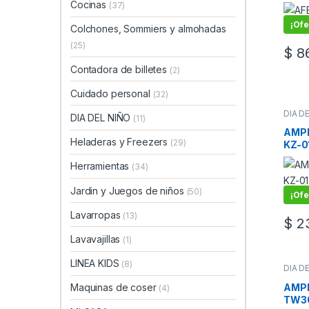
SHA
Cocinas
(37)
¡Ofe
Colchones, Sommiers y almohadas
(25)
$
86
Contadora de billetes
(2)
Cuidado personal
(32)
DIA D
DIA DEL NIÑO
(11)
Ampli
AMPL
Heladeras y Freezers
(29)
KZ-0
BT/A
Herramientas
(34)
Jardin y Juegos de niños
(50)
¡Ofe
Lavarropas
(13)
$
23
Lavavajillas
(1)
LINEA KIDS
(8)
DIA D
Ampli
AMPL
Maquinas de coser
(4)
TW30