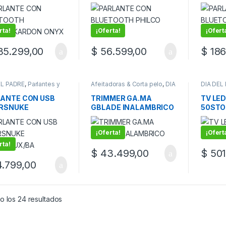
MAN/KARDON
DJP10P
TAS75
X
rta!
¡Oferta!
¡Ofert
5.299,00
$
56.599,00
$
186
EL PADRE
,
Parlantes y
Afeitadoras & Corta pelo
,
DIA
DIA DEL
ficadores
DEL PADRE
Televis
ANTE CON USB
TRIMMER GA.MA
TV LED
 RSNUKE
GBLADE INALAMBRICO
50STO
SB/AUX/BA
¡Oferta!
¡Ofert
rta!
$
43.499,00
$
501
.799,00
o los 24 resultados