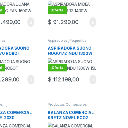
W
a!
¡Oferta!
.499,00
$
91.299,00
oras
Aspiradoras
,
Pequeños
electrodomésticos
ADORA SUONO
ASPIRADORA SUONO
70 ROBOT
HOG0172 INDU 1300W
15L
a!
¡Oferta!
.299,00
$
112.199,00
os
Productos Comerciales
domésticos
,
os Comerciales
ZA COMERCIAL
BALANZA COMERCIAL
 E-2030
KRETZ NOVEL ECO2
MNA
30KG