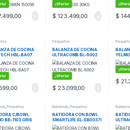
rta!
¡Oferta!
¡Ofert
.499,00
$
123.499,00
$
144
eños
Pequeños
Pequeñ
rodomésticos
electrodomésticos
electro
NZA DE COCINA
BALANZA DE COCINA
BALAN
TECH HBL-BA07
ULTRACOMB BL-6002
YELMO
DIGI
¡Ofert
rta!
¡Oferta!
$
21.
599,00
$
23.099,00
ras
,
Pequeños
Batidoras
,
Pequeños
Batidora
rodomésticos
electrodomésticos
electro
DORA C/BOWL
BATIDORA CON BOWL
BATID
O BB-1103 GRIS
SMARTLIFE SL-SB0037I
ULTRA
BLANCA