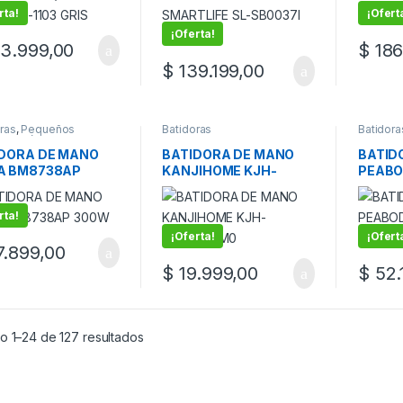
rta!
¡Ofert
¡Oferta!
3.999,00
$
186
$
139.199,00
ras
,
Pequeños
Batidoras
Batidora
rodomésticos
electro
DORA DE MANO
BATIDORA DE MANO
BATID
A BM8738AP
KANJIHOME KJH-
PEABO
W
BLO300HM0
300W
rta!
¡Oferta!
¡Ofert
.899,00
$
19.999,00
$
52.
o 1–24 de 127 resultados