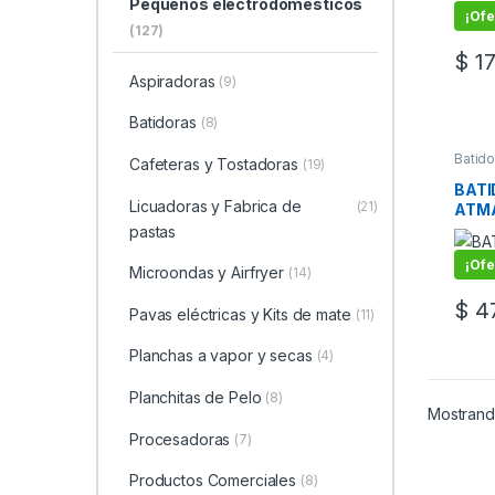
Pequeños electrodomésticos
¡Ofe
(127)
$
17
Aspiradoras
(9)
Batidoras
(8)
Batido
Cafeteras y Tostadoras
(19)
elect
BATI
Licuadoras y Fabrica de
(21)
ATM
300
pastas
¡Ofe
Microondas y Airfryer
(14)
$
47
Pavas eléctricas y Kits de mate
(11)
Planchas a vapor y secas
(4)
Planchitas de Pelo
(8)
Mostrand
Procesadoras
(7)
Productos Comerciales
(8)