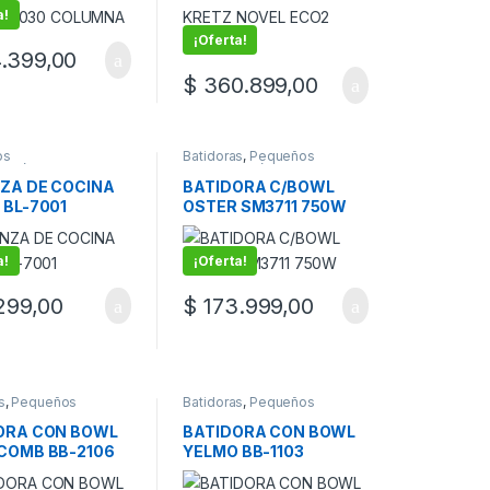
a!
¡Oferta!
.399,00
$
360.899,00
os
Batidoras
,
Pequeños
domésticos
electrodomésticos
ZA DE COCINA
BATIDORA C/BOWL
 BL-7001
OSTER SM3711 750W
a!
¡Oferta!
299,00
$
173.999,00
s
,
Pequeños
Batidoras
,
Pequeños
domésticos
electrodomésticos
ORA CON BOWL
BATIDORA CON BOWL
COMB BB-2106
YELMO BB-1103
AMARILLA