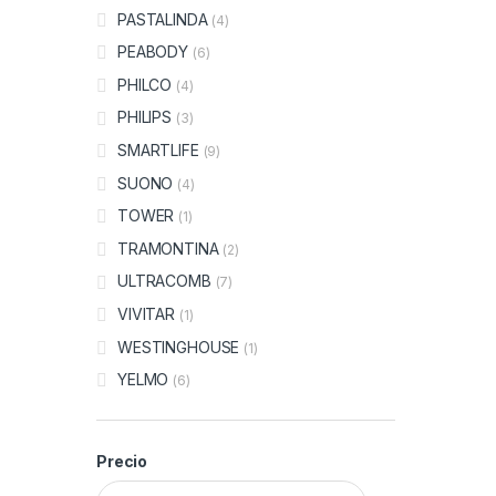
PASTALINDA
(4)
PEABODY
(6)
PHILCO
(4)
PHILIPS
(3)
SMARTLIFE
(9)
SUONO
(4)
TOWER
(1)
TRAMONTINA
(2)
ULTRACOMB
(7)
VIVITAR
(1)
WESTINGHOUSE
(1)
YELMO
(6)
Precio
Precio mínimo
Precio máximo