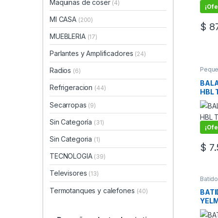
Maquinas de coser
(4)
¡Ofe
MI CASA
(200)
$
87
MUEBLERIA
(17)
Parlantes y Amplificadores
(24)
Pequ
Radios
(6)
elect
BALA
Refrigeracion
(44)
HBL 
10KG
Secarropas
(9)
Sin Categoría
(31)
¡Ofe
Sin Categoria
(1)
$
7.
TECNOLOGIA
(39)
Televisores
(13)
Batido
elect
Termotanques y calefones
(40)
BATI
YELM