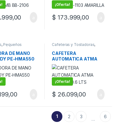
a!
¡Oferta!
.999,00
$
173.999,00
s
,
Pequeños
Cafeteras y Tostadoras
,
domésticos
Pequeños
electrodomésticos
ORA DE MANO
CAFETERA
DY PE-HMA550
AUTOMATICA ATMA
CA2180P 0.6 LTS
a!
¡Oferta!
199,00
$
26.099,00
1
2
3
6
…