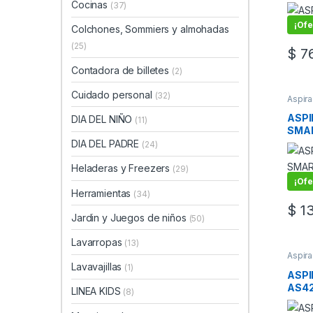
LTS
Cocinas
(37)
¡Ofe
Colchones, Sommiers y almohadas
(25)
$
76
Contadora de billetes
(2)
Cuidado personal
(32)
Aspir
Pequ
elect
ASP
DIA DEL NIÑO
(11)
SMAR
VC18
DIA DEL PADRE
(24)
Heladeras y Freezers
(29)
¡Ofe
Herramientas
(34)
$
13
Jardin y Juegos de niños
(50)
Lavarropas
(13)
Aspir
elect
Lavavajillas
(1)
ASPI
AS4
LINEA KIDS
(8)