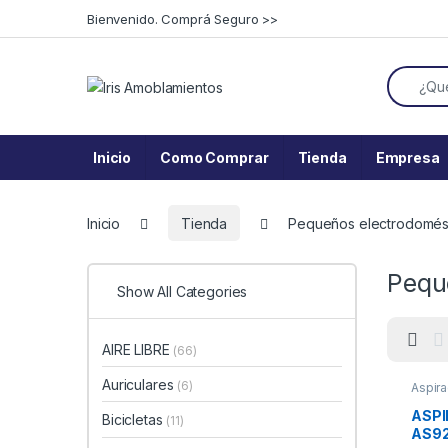
Skip to navigation
Skip to content
Bienvenido. Comprá Seguro >>
Search f
Inicio
Como Comprar
Tienda
Empresa
Inicio
Tienda
Pequeños electrodomés
Pequ
Show All Categories
AIRE LIBRE
(66)
Auriculares
(6)
Aspir
elect
ASP
Bicicletas
(11)
AS92