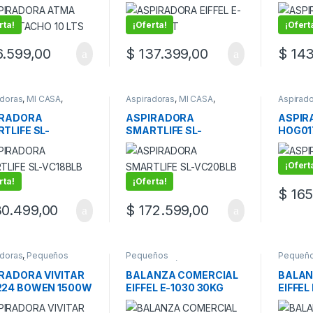
1600
rta!
¡Oferta!
¡Ofert
.599,00
$
137.399,00
$
143
adoras
,
MI CASA
,
Aspiradoras
,
MI CASA
,
Aspirad
eños
Pequeños
rodomésticos
electrodomésticos
IRADORA
ASPIRADORA
ASPIR
TLIFE SL-
SMARTLIFE SL-
HOG01
BLB 1800W
VC20BLB 2000W
¡Ofert
rta!
¡Oferta!
$
165
0.499,00
$
172.599,00
adoras
,
Pequeños
Pequeños
Pequeñ
rodomésticos
electrodomésticos
,
electro
Productos Comerciales
Product
RADORA VIVITAR
BALANZA COMERCIAL
BALAN
224 BOWEN 1500W
EIFFEL E-1030 30KG
EIFFEL
COLU