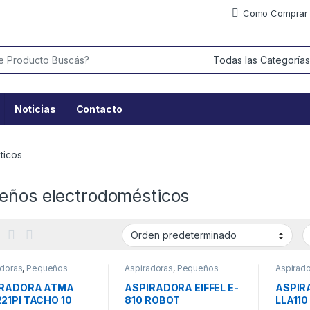
Como Comprar
or:
Noticias
Contacto
ticos
eños electrodomésticos
adoras
,
Pequeños
Aspiradoras
,
Pequeños
Aspirad
rodomésticos
electrodomésticos
electro
IRADORA ATMA
ASPIRADORA EIFFEL E-
ASPIR
21PI TACHO 10
810 ROBOT
LLA11