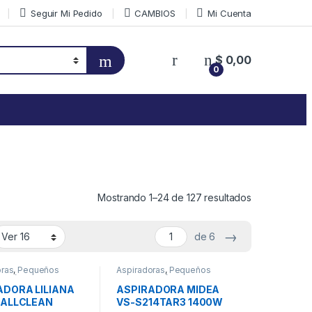
Seguir Mi Pedido
CAMBIOS
Mi Cuenta
$
0,00
0
Mostrando 1–24 de 127 resultados
→
de 6
oras
,
Pequeños
Aspiradoras
,
Pequeños
domésticos
electrodomésticos
ADORA LILIANA
ASPIRADORA MIDEA
0 ALLCLEAN
VS-S214TAR3 1400W