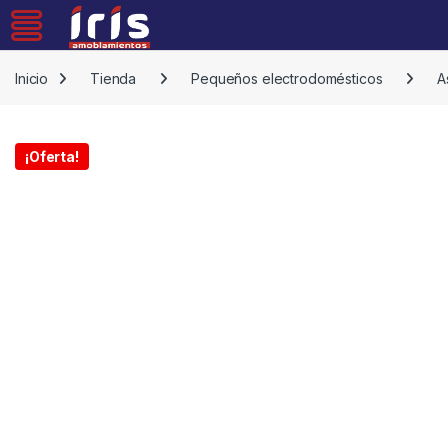
Skip to navigation
Skip to content
Inicio
Tienda
Pequeños electrodomésticos
A
¡Oferta!