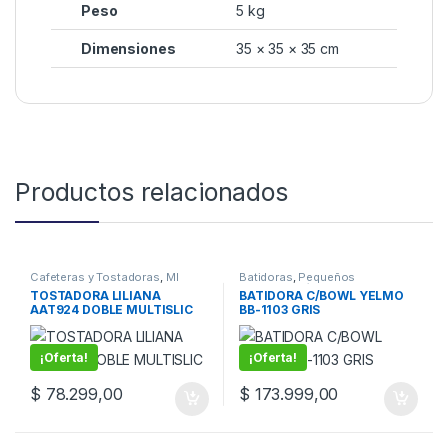
Peso
5 kg
Dimensiones
35 × 35 × 35 cm
Productos relacionados
Cafeteras y Tostadoras
,
MI
Batidoras
,
Pequeños
CASA
,
Pequeños
electrodomésticos
TOSTADORA LILIANA
BATIDORA C/BOWL YELMO
electrodomésticos
AAT924 DOBLE MULTISLIC
BB-1103 GRIS
¡Oferta!
¡Oferta!
$
78.299,00
$
173.999,00