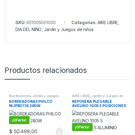
SKU:
901005001000
Categorías:
AIRE LIBRE
,
DIA DEL NIÑO
,
Jardin y Juegos de niños
Productos relacionados
Bordeadoras
,
Jardin y Juegos
AIRE LIBRE
,
Jardin y Juegos de
de niños
niños
,
MI CASA
,
Reposeras y
BORDEADORAS PHILCO
REPOSERA PLEGABLE
Linea plastica
MJPBO116 280W
AVELINO 1005 5 POSICIONES
ALUMINIO
¡Oferta!
¡Oferta!
$
50.499,00