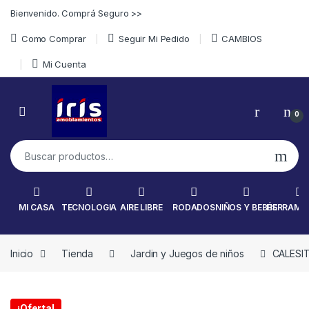
Skip to navigation
Skip to content
Bienvenido. Comprá Seguro >>
Como Comprar
Seguir Mi Pedido
CAMBIOS
Mi Cuenta
0
Buscar por:
MI CASA
TECNOLOGIA
AIRE LIBRE
RODADOS
NIÑOS Y BEBÉS
HERRAMI
Inicio
Tienda
Jardin y Juegos de niños
CALESI
¡Oferta!