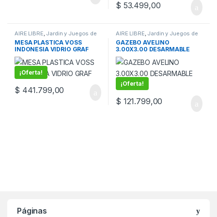
$
53.499,00
AIRE LIBRE
,
Jardin y Juegos de
AIRE LIBRE
,
Jardin y Juegos de
niños
,
Reposeras y Linea
niños
,
Sombrillas y Gazebos
MESA PLASTICA VOSS
GAZEBO AVELINO
plastica
INDONESIA VIDRIO GRAF
3.00X3.00 DESARMABLE
VERD
¡Oferta!
¡Oferta!
$
441.799,00
$
121.799,00
Páginas