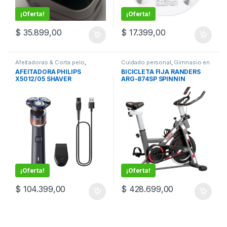
¡Oferta!
¡Oferta!
$
35.899,00
$
17.399,00
Afeitadoras & Corta pelo
,
Cuidado personal
,
Gimnasio en
Cuidado personal
casa
AFEITADORA PHILIPS
BICICLETA FIJA RANDERS
X5012/05 SHAVER
ARG-874SP SPINNIN
¡Oferta!
¡Oferta!
$
104.399,00
$
428.699,00