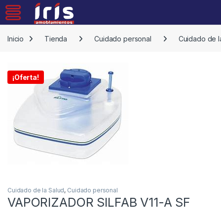
Skip to navigation
Skip to content
Inicio
Tienda
Cuidado personal
Cuidado de l
¡Oferta!
Cuidado de la Salud
,
Cuidado personal
VAPORIZADOR SILFAB V11-A SF