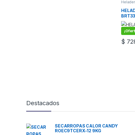
Helader
HELAD
BRT33
INOX
¡Ofert
$
728
Destacados
SECARROPAS CALOR CANDY
ROEC9TCERX-12 9KG