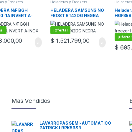
as y Freezers
Heladeras y Freezers
Heladeras
ERA N/F BGH
HELADERA SAMSUNG NO
Helader
0-1A INVERT A-
FROST RT42DG NEGRA
HGF358F
a!
¡Oferta!
¡Oferta!
.000,00
$
1.521.799,00
$
695.
Mas Vendidos
LAVARROPAS SEMI-AUTOMATICO
PATRICK LRPK56SB