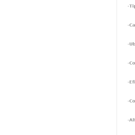
-𝗧𝗶
-𝗖𝗮
-𝗨𝗯
-𝗖𝗼
-𝗘𝗳
-𝗖𝗼
-𝗔𝗹