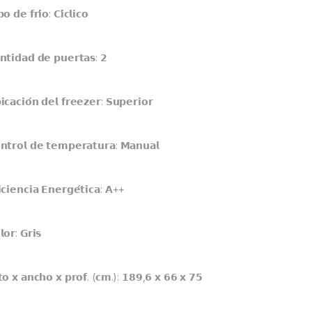
𝗼 𝗱𝗲 𝗳𝗿𝗶́𝗼: 𝗖𝗶́𝗰𝗹𝗶𝗰𝗼
𝗻𝘁𝗶𝗱𝗮𝗱 𝗱𝗲 𝗽𝘂𝗲𝗿𝘁𝗮𝘀: 𝟮
𝗰𝗮𝗰𝗶𝗼́𝗻 𝗱𝗲𝗹 𝗳𝗿𝗲𝗲𝘇𝗲𝗿: 𝗦𝘂𝗽𝗲𝗿𝗶𝗼𝗿
𝗻𝘁𝗿𝗼𝗹 𝗱𝗲 𝘁𝗲𝗺𝗽𝗲𝗿𝗮𝘁𝘂𝗿𝗮: 𝗠𝗮𝗻𝘂𝗮𝗹
𝗶𝗰𝗶𝗲𝗻𝗰𝗶𝗮 𝗘𝗻𝗲𝗿𝗴𝗲́𝘁𝗶𝗰𝗮: 𝗔++
𝗼𝗿: 𝗚𝗿𝗶𝘀
𝘁𝗼 𝘅 𝗮𝗻𝗰𝗵𝗼 𝘅 𝗽𝗿𝗼𝗳. (𝗰𝗺.): 𝟭𝟴𝟵,𝟲 𝘅 𝟲𝟲 𝘅 𝟳𝟱