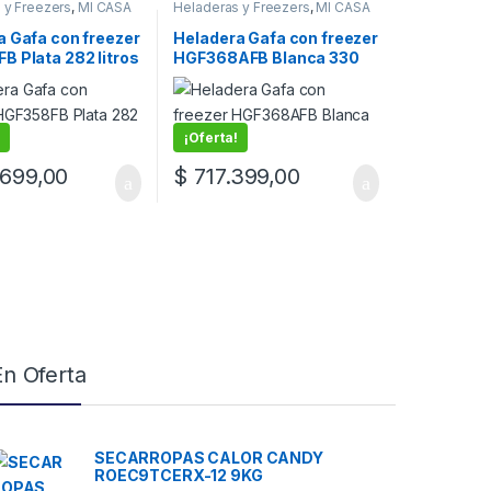
 y Freezers
,
MI CASA
Heladeras y Freezers
,
MI CASA
a Gafa con freezer
Heladera Gafa con freezer
B Plata 282 litros
HGF368AFB Blanca 330
litros
¡Oferta!
699,00
$
717.399,00
En Oferta
SECARROPAS CALOR CANDY
ROEC9TCERX-12 9KG