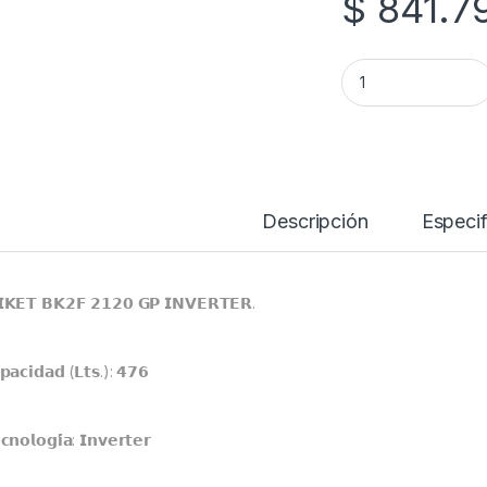
$
841.7
Heladera Briket con
Descripción
Especif
𝗞𝗘𝗧 𝗕𝗞𝟮𝗙 𝟮𝟭𝟮𝟬 𝗚𝗣 𝗜𝗡𝗩𝗘𝗥𝗧𝗘𝗥.
𝗽𝗮𝗰𝗶𝗱𝗮𝗱 (𝗟𝘁𝘀.): 𝟰𝟳𝟲
𝗻𝗼𝗹𝗼𝗴𝗶́𝗮: 𝗜𝗻𝘃𝗲𝗿𝘁𝗲𝗿