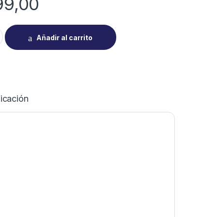
99,00
 freezer BK2F-2120 Plata 476 litros quantity
Añadir al carrito
icación