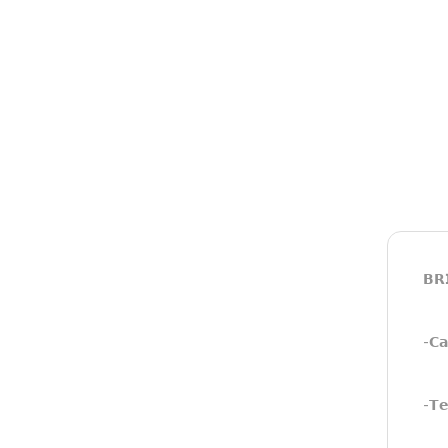
𝗕𝗥
-𝗖𝗮
-𝗧𝗲