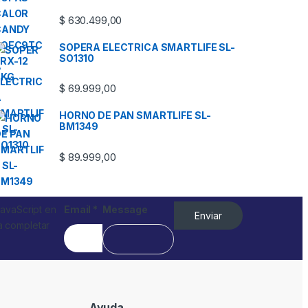
$
630.499,00
SOPERA ELECTRICA SMARTLIFE SL-
SO1310
$
69.999,00
HORNO DE PAN SMARTLIFE SL-
BM1349
$
89.999,00
JavaScript en
Email
*
Message
Enviar
a completar
Ayuda