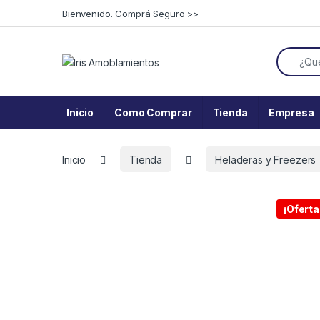
Skip to navigation
Skip to content
Bienvenido. Comprá Seguro >>
Search f
Inicio
Como Comprar
Tienda
Empresa
Inicio
Tienda
Heladeras y Freezers
¡Oferta