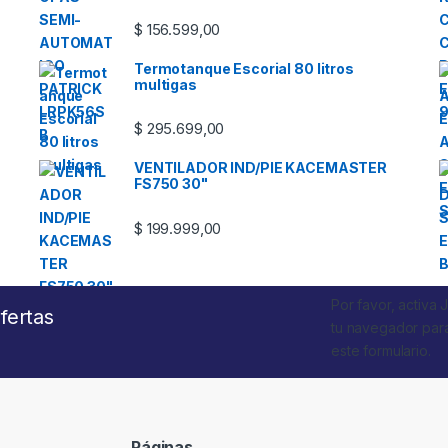
$
156.599,00
Termotanque Escorial 80 litros
multigas
$
295.699,00
VENTILADOR IND/PIE KACEMASTER
FS750 30"
$
199.999,00
Por favor, activa 
fertas
tu navegador par
este formulario.
Páginas