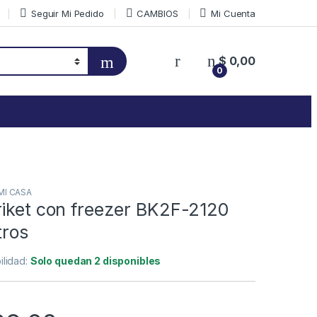
Seguir Mi Pedido
CAMBIOS
Mi Cuenta
$
0,00
0
MI CASA
riket con freezer BK2F-2120
tros
ilidad:
Solo quedan 2 disponibles