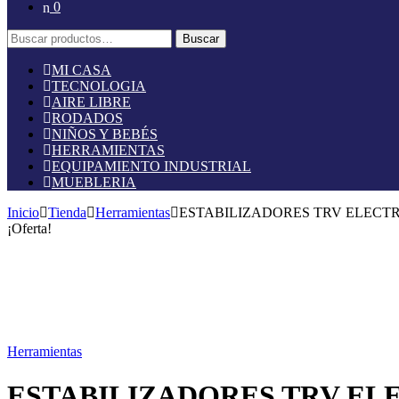
0
Buscar
Buscar
por:
MI CASA
TECNOLOGIA
AIRE LIBRE
RODADOS
NIÑOS Y BEBÉS
HERRAMIENTAS
EQUIPAMIENTO INDUSTRIAL
MUEBLERIA
Inicio
Tienda
Herramientas
ESTABILIZADORES TRV ELECT
¡Oferta!
Herramientas
ESTABILIZADORES TRV EL