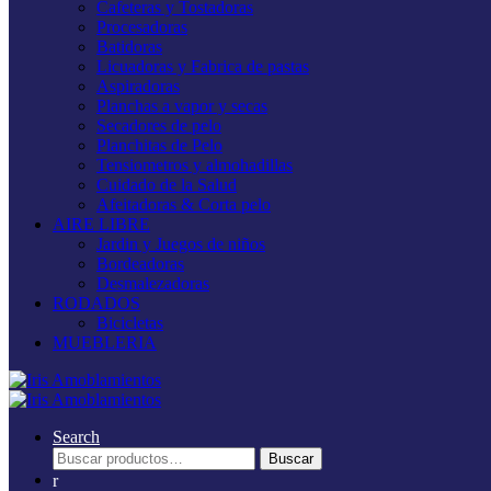
Cafeteras y Tostadoras
Procesadoras
Batidoras
Licuadoras y Fabrica de pastas
Aspiradoras
Planchas a vapor y secas
Secadores de pelo
Planchitas de Pelo
Tensiometros y almohadillas
Cuidado de la Salud
Afeitadoras & Corta pelo
AIRE LIBRE
Jardin y Juegos de niños
Bordeadoras
Desmalezadoras
RODADOS
Bicicletas
MUEBLERIA
Search
Buscar
Buscar
por: