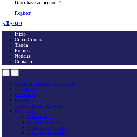
Don't have an account ?
Register
0
$
0,00
Inicio
Como Comprar
Tienda
Empresa
Noticias
Contacto
Celulares, Tablets y Accesorios
Auriculares
Notebooks
Bicicletas
Jardin y Juegos de niños
MI CASA
Salamandras
Cavas para vino
Heladeras y Freezers
Aires Acondicionado