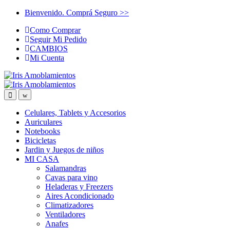
Skip
Skip
Bienvenido. Comprá Seguro >>
to
to
Como Comprar
navigation
content
Seguir Mi Pedido
CAMBIOS
Mi Cuenta
Celulares, Tablets y Accesorios
Auriculares
Notebooks
Bicicletas
Jardin y Juegos de niños
MI CASA
Salamandras
Cavas para vino
Heladeras y Freezers
Aires Acondicionado
Climatizadores
Ventiladores
Anafes