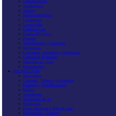
Climatizadores
Ventiladores
Anafes
Hornos electricos
Lavarropas
Lavavajillas
Estufas a Gas
Estufas Eléctricas
Hogares
Termotanques y calefones
Secarropas
Colchones, Sommiers y almohadas
Contadora de billetes
Maquinas de coser
Herramientas
TECNOLOGIA
Auriculares
Celulares, Tablets y Accesorios
Parlantes y Amplificadores
Radios
Televisores
Accesorios de Tv
Notebooks
Pavas eléctricas y Kits de mate
Microondas y Airfryer