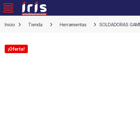
Skip to navigation
Skip to content
Inicio
Tienda
Herramientas
SOLDADORAS GAMM
¡Oferta!