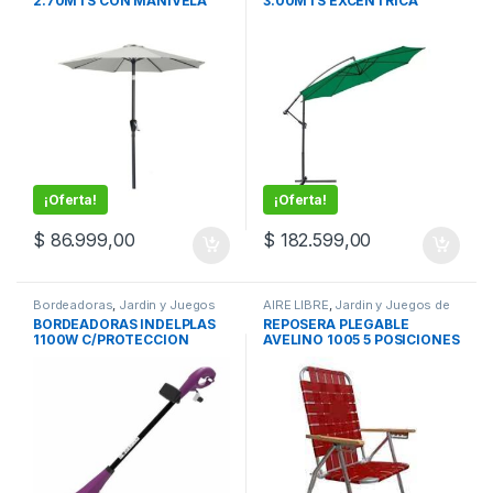
2.70MTS CON MANIVELA
3.00MTS EXCENTRICA
BEIGE
VERDE
¡Oferta!
¡Oferta!
$
86.999,00
$
182.599,00
Bordeadoras
,
Jardin y Juegos
AIRE LIBRE
,
Jardin y Juegos de
de niños
niños
,
MI CASA
,
Reposeras y
BORDEADORAS INDELPLAS
REPOSERA PLEGABLE
Linea plastica
1100W C/PROTECCION
AVELINO 1005 5 POSICIONES
ALUMINIO