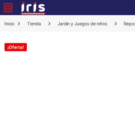
Skip to navigation
Skip to content
Inicio
Tienda
Jardin y Juegos de niños
Repos
¡Oferta!