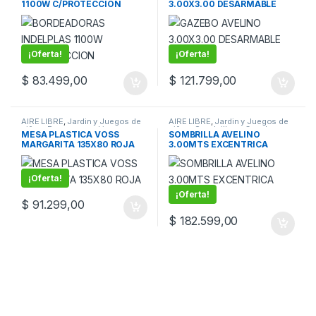
1100W C/PROTECCION
3.00X3.00 DESARMABLE
AZUL
¡Oferta!
¡Oferta!
$
83.499,00
$
121.799,00
AIRE LIBRE
,
Jardin y Juegos de
AIRE LIBRE
,
Jardin y Juegos de
niños
,
Reposeras y Linea
niños
,
Sombrillas y Gazebos
MESA PLASTICA VOSS
SOMBRILLA AVELINO
plastica
MARGARITA 135X80 ROJA
3.00MTS EXCENTRICA
BEIGE
¡Oferta!
¡Oferta!
$
91.299,00
$
182.599,00