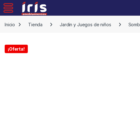
Skip to navigation
Skip to content
Inicio
Tienda
Jardin y Juegos de niños
Sombr
¡Oferta!