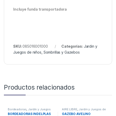
Incluye funda transportadora
SKU:
085016001000
Categorías:
Jardin y
Juegos de niños
,
Sombrillas y Gazebos
Productos relacionados
Bordeadoras
,
Jardin y Juegos
AIRE LIBRE
,
Jardin y Juegos de
de niños
niños
,
Sombrillas y Gazebos
BORDEADORAS INDELPLAS
GAZEBO AVELINO