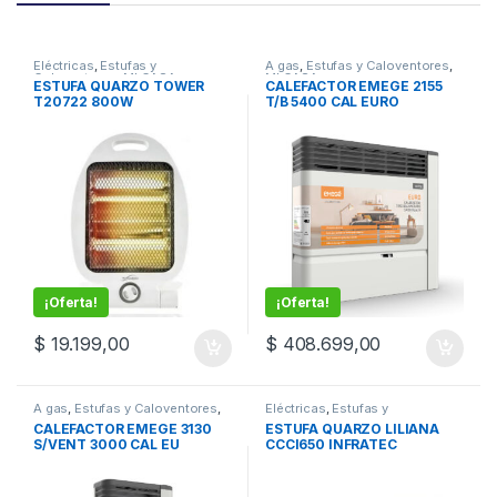
Eléctricas
,
Estufas y
A gas
,
Estufas y Caloventores
,
Caloventores
,
MI CASA
MI CASA
ESTUFA QUARZO TOWER
CALEFACTOR EMEGE 2155
T20722 800W
T/B 5400 CAL EURO
¡Oferta!
¡Oferta!
$
19.199,00
$
408.699,00
A gas
,
Estufas y Caloventores
,
Eléctricas
,
Estufas y
MI CASA
Caloventores
,
MI CASA
CALEFACTOR EMEGE 3130
ESTUFA QUARZO LILIANA
S/VENT 3000 CAL EU
CCCI650 INFRATEC