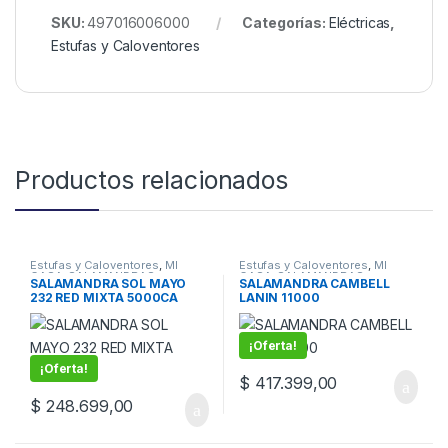
SKU:
497016006000
Categorías:
Eléctricas
,
Estufas y Caloventores
Productos relacionados
Estufas y Caloventores
,
MI
Estufas y Caloventores
,
MI
CASA
,
SALAMANDRAS
CASA
,
SALAMANDRAS
SALAMANDRA SOL MAYO
SALAMANDRA CAMBELL
232 RED MIXTA 5000CA
LANIN 11000
¡Oferta!
¡Oferta!
$
417.399,00
$
248.699,00