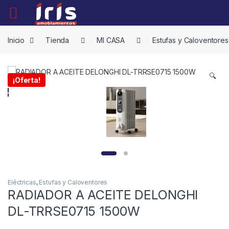
Skip to navigation
Skip to content
Inicio
Tienda
MI CASA
Estufas y Caloventores
🔍
¡Oferta!
Eléctricas
,
Estufas y Caloventores
RADIADOR A ACEITE DELONGHI
DL-TRRSE0715 1500W