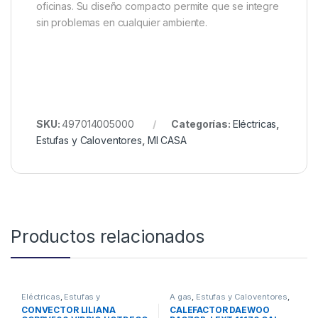
oficinas. Su diseño compacto permite que se integre
sin problemas en cualquier ambiente.
SKU:
497014005000
Categorías:
Eléctricas
,
Estufas y Caloventores
,
MI CASA
Productos relacionados
Eléctricas
,
Estufas y
A gas
,
Estufas y Caloventores
,
Caloventores
MI CASA
CONVECTOR LILIANA
CALEFACTOR DAEWOO