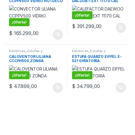
CCPPV500 VIDRIO HOTDECO
DACZGB-I EXT 11170 CAL
¡Oferta!
¡Oferta!
$
391.299,00
$
165.299,00
Eléctricas
,
Estufas y
Eléctricas
,
Estufas y
Caloventores
Caloventores
,
MI CASA
CALOVENTOR LILIANA
ESTUFA QUARZO EIFFEL E-
CCCFH500 ZONDA
521 GIRATORIA
¡Oferta!
¡Oferta!
$
47.899,00
$
34.799,00