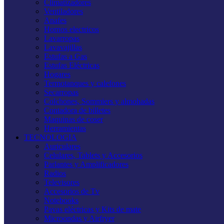
Climatizadores
Ventiladores
Anafes
Hornos electricos
Lavarropas
Lavavajillas
Estufas a Gas
Estufas Eléctricas
Hogares
Termotanques y calefones
Secarropas
Colchones, Sommiers y almohadas
Contadora de billetes
Maquinas de coser
Herramientas
TECNOLOGIA
Auriculares
Celulares, Tablets y Accesorios
Parlantes y Amplificadores
Radios
Televisores
Accesorios de Tv
Notebooks
Pavas eléctricas y Kits de mate
Microondas y Airfryer