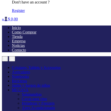
Don't have an account ?
Register
0
$
0,00
Inicio
Como Comprar
Tienda
Empresa
Noticias
Contacto
Celulares, Tablets y Accesorios
Auriculares
Notebooks
Bicicletas
Jardin y Juegos de niños
MI CASA
Salamandras
Cavas para vino
Heladeras y Freezers
Aires Acondicionado