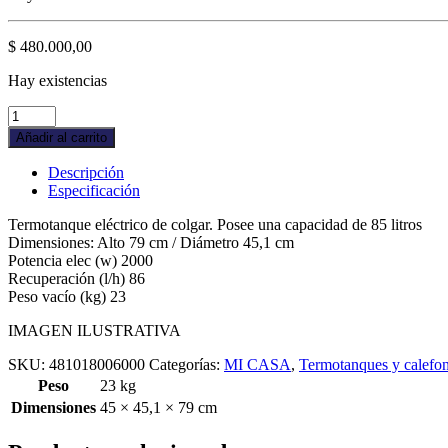
$
480.000,00
Hay existencias
TERMOTANQUE
SAIAR
Añadir al carrito
85L
ELECTRICO
Descripción
TECC085ESAK2
Especificación
COLGAR
quantity
Termotanque eléctrico de colgar. Posee una capacidad de 85 litros
Dimensiones: Alto 79 cm / Diámetro 45,1 cm
Potencia elec (w) 2000
Recuperación (l/h) 86
Peso vacío (kg) 23
IMAGEN ILUSTRATIVA
SKU:
481018006000
Categorías:
MI CASA
,
Termotanques y calefo
Peso
23 kg
Dimensiones
45 × 45,1 × 79 cm