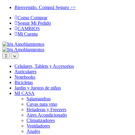
Skip
Skip
Bienvenido. Comprá Seguro >>
to
to
Como Comprar
navigation
content
Seguir Mi Pedido
CAMBIOS
Mi Cuenta
Celulares, Tablets y Accesorios
Auriculares
Notebooks
Bicicletas
Jardin y Juegos de niños
MI CASA
Salamandras
Cavas para vino
Heladeras y Freezers
Aires Acondicionado
Climatizadores
Ventiladores
Anafes