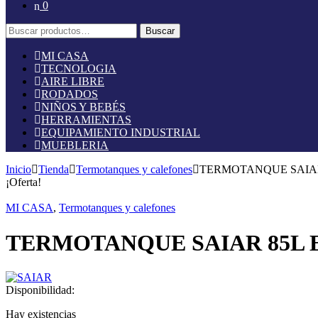
0
Buscar
Buscar
por:
MI CASA
TECNOLOGIA
AIRE LIBRE
RODADOS
NIÑOS Y BEBÉS
HERRAMIENTAS
EQUIPAMIENTO INDUSTRIAL
MUEBLERIA
Inicio
Tienda
Termotanques y calefones
TERMOTANQUE SAIAR
¡Oferta!
MI CASA
,
Termotanques y calefones
TERMOTANQUE SAIAR 85L 
Disponibilidad:
Hay existencias