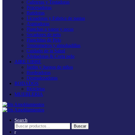
Cafeteras y Tostadoras
Procesadoras
Batidoras
Licuadoras y Fabrica de pastas
Aspiradoras
Planchas a vapor y secas
Secadores de pelo
Planchitas de Pelo
Tensiometros y almohadillas
Cuidado de la Salud
Afeitadoras & Corta pelo
AIRE LIBRE
Jardin y Juegos de niños
Bordeadoras
Desmalezadoras
RODADOS
Bicicletas
MUEBLERIA
Search
Buscar
Buscar
por: