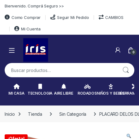
Skip to navigation
Skip to content
Bienvenido. Comprá Seguro >>
Como Comprar
Seguir Mi Pedido
CAMBIOS
Mi Cuenta
0
Buscar por:
MI CASA
TECNOLOGIA
AIRE LIBRE
RODADOS
NIÑOS Y BEBÉS
HERRAMI
Inicio
Tienda
Sin Categoría
PLACARD DELOS D
¡Oferta!