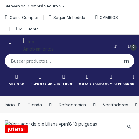
Skip to navigation
Skip to content
Bienvenido. Comprá Seguro >>
Como Comprar
Seguir Mi Pedido
CAMBIOS
Mi Cuenta
0
Buscar por:
MI CASA
TECNOLOGIA
AIRE LIBRE
RODADOS
NIÑOS Y BEBÉS
HERRAMI
Inicio
Tienda
Refrigeracion
Ventiladores
🔍
¡Oferta!