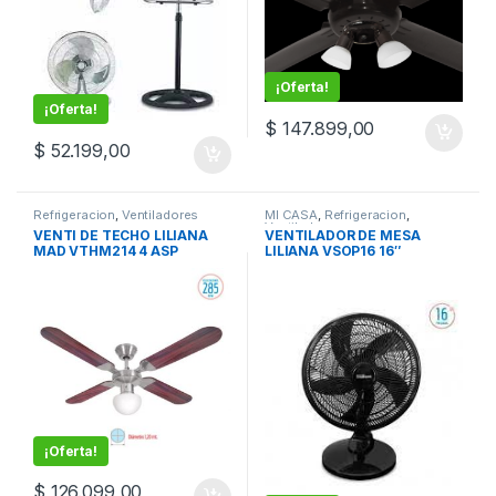
¡Oferta!
¡Oferta!
$
147.899,00
$
52.199,00
Refrigeracion
,
Ventiladores
MI CASA
,
Refrigeracion
,
Ventiladores
VENTI DE TECHO LILIANA
VENTILADOR DE MESA
MAD VTHM214 4 ASP
LILIANA VSOP16 16″
¡Oferta!
$
126.099,00