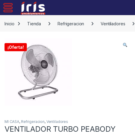
Skip to navigation
Skip to content
Inicio
Tienda
Refrigeracion
Ventiladores
¡Oferta!
MI CASA
,
Refrigeracion
,
Ventiladores
VENTILADOR TURBO PEABODY