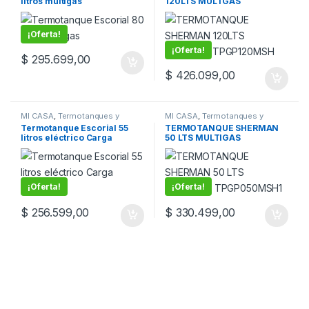
litros multigas
120LTS MULTGAS
TPGP120MSH
¡Oferta!
¡Oferta!
$
295.699,00
$
426.099,00
MI CASA
,
Termotanques y
MI CASA
,
Termotanques y
calefones
calefones
Termotanque Escorial 55
TERMOTANQUE SHERMAN
litros eléctrico Carga
50 LTS MULTIGAS
inferior
TPGP050MSH1
¡Oferta!
¡Oferta!
$
256.599,00
$
330.499,00