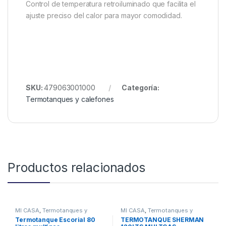
Control de temperatura retroiluminado que facilita el
ajuste preciso del calor para mayor comodidad.
SKU:
479063001000
Categoría:
Termotanques y calefones
Productos relacionados
MI CASA
,
Termotanques y
MI CASA
,
Termotanques y
calefones
calefones
Termotanque Escorial 80
TERMOTANQUE SHERMAN