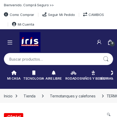
Skip to navigation
Skip to content
Bienvenido. Comprá Seguro >>
Como Comprar
Seguir Mi Pedido
CAMBIOS
Mi Cuenta
0
Buscar por:
MI CASA
TECNOLOGIA
AIRE LIBRE
RODADOS
NIÑOS Y BEBÉS
HERRAMI
Inicio
Tienda
Termotanques y calefones
TERMO
🔍
¡Oferta!