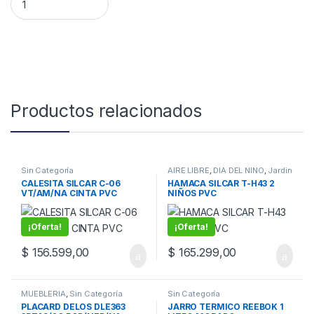
Productos relacionados
Sin Categoría
AIRE LIBRE
,
DIA DEL NIÑO
,
Jardin
y Juegos de niños
,
Sin
CALESITA SILCAR C-06
HAMACA SILCAR T-H43 2
Categoría
VT/AM/NA CINTA PVC
NIÑOS PVC
¡Oferta!
¡Oferta!
$
156.599,00
$
165.299,00
MUEBLERIA
,
Sin Categoría
Sin Categoría
PLACARD DELOS DLE363
JARRO TERMICO REEBOK 1