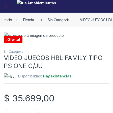
Skip to navigation
Skip to content
Inicio
Tienda
Sin Categoría
VIDEO JUEGOS HBL 
¡Oferta!
Sin Categoría
VIDEO JUEGOS HBL FAMILY TIPO
PS ONE C/JU
Disponibilidad:
Hay existencias
$
35.699,00
VIDEO JUEGOS HBL FAMILY TIPO PS ONE C/JU quantity