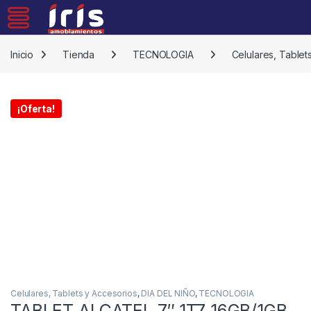
Skip to navigation
Skip to content
Inicio
Tienda
TECNOLOGIA
Celulares, Tablet
¡Oferta!
Celulares, Tablets y Accesorios
,
DIA DEL NIÑO
,
TECNOLOGIA
TABLET ALCATEL 7″ 1T7 16GB/1GB