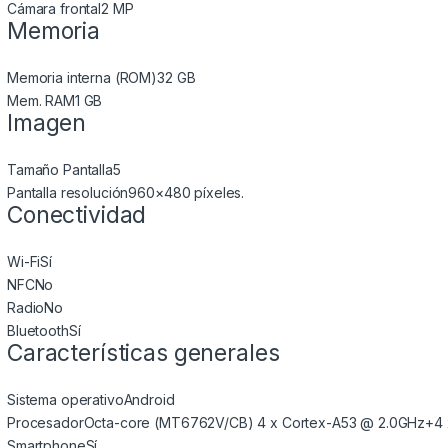
Cámara frontal
2 MP
Memoria
Memoria interna (ROM)
32 GB
Mem. RAM
1 GB
Imagen
Tamaño Pantalla
5
Pantalla resolución
960×480 píxeles.
Conectividad
Wi-Fi
Sí
NFC
No
Radio
No
Bluetooth
Sí
Características generales
Sistema operativo
Android
Procesador
Octa-core (MT6762V/CB) 4 x Cortex-A53 @ 2.0GHz+4 
Smartphone
Sí