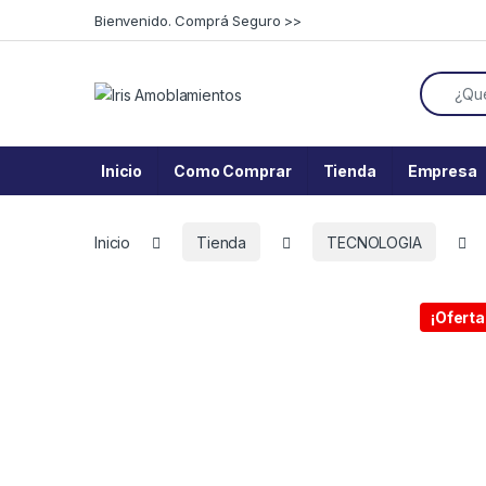
Skip to navigation
Skip to content
Bienvenido. Comprá Seguro >>
Search f
Inicio
Como Comprar
Tienda
Empresa
Inicio
Tienda
TECNOLOGIA
¡Oferta