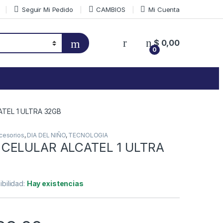
Seguir Mi Pedido
CAMBIOS
Mi Cuenta
$
0,00
0
TEL 1 ULTRA 32GB
ccesorios
,
DIA DEL NIÑO
,
TECNOLOGIA
CELULAR ALCATEL 1 ULTRA
ibilidad:
Hay existencias