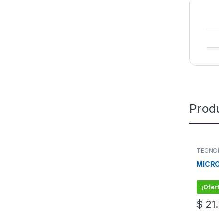
Prod
TECNO
MICRO
¡Ofert
$
21.