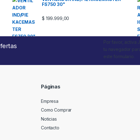
FS750 30"
$
199.999,00
Por favor, activa 
fertas
tu navegador par
este formulario.
Páginas
Empresa
Como Comprar
Noticias
Contacto