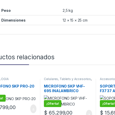
Peso
2,5 kg
Dimensiones
12 × 15 × 25 cm
uctos relacionados
LOGIA
Celulares, Tablets y Accesorios
,
Accesorio
TECNOLOGIA
FONO SKP PRO-20
MICROFONO SKP VHF-
SOPORT
695 INALAMBRICO
F37 37 A
a!
¡Oferta!
¡Oferta!
799,00
$
65.299,00
$
15.6