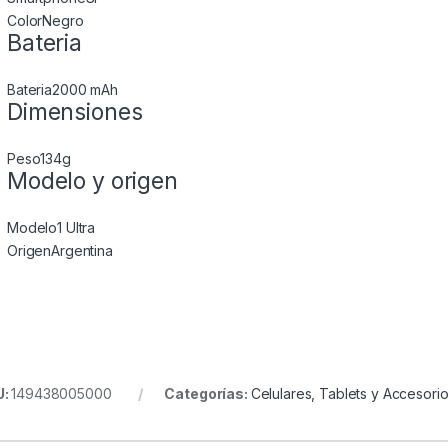
Color
Negro
Bateria
Bateria
2000 mAh
Dimensiones
Peso
134g
Modelo y origen
Modelo
1 Ultra
Origen
Argentina
U:
149438005000
Categorías:
Celulares, Tablets y Accesori