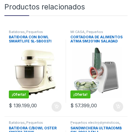
Productos relacionados
Batidoras
,
Pequeños
MI CASA
,
Pequeños
electrodomésticos
electrodomésticos
,
Ralladores
BATIDORA CON BOWL
CORTADORA DE ALIMENTOS
electricos
SMARTLIFE SL-SB0037I
ATMA SM2016N SALADAD
BLANCA
MAKER
¡Oferta!
¡Oferta!
$
139.199,00
$
57.399,00
Batidoras
,
Pequeños
Pequeños electrodomésticos
,
electrodomésticos
Sandwicheras y Wafleras
BATIDORA C/BOWL OSTER
SANDWICHERA ULTRACOMB