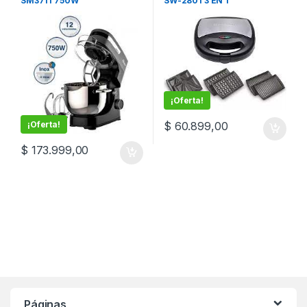
SM3711 750W
SW-2801 3 EN 1
¡Oferta!
$
60.899,00
¡Oferta!
$
173.999,00
Páginas