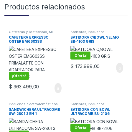
Productos relacionados
Cafeteras y Tostadoras
,
MI
Batidoras
,
Pequeños
CASA
,
Pequeños
electrodomésticos
CAFETERA EXPRESSO
BATIDORA C/BOWL YELMO
electrodomésticos
OSTER EM6603SS
BB-1103 GRIS
PRIMALATTE CON
ADAPTADOR PARA
CAPSULAS
¡Oferta!
$
173.999,00
¡Oferta!
$
363.499,00
Pequeños electrodomésticos
,
Batidoras
,
Pequeños
Sandwicheras y Wafleras
electrodomésticos
SANDWICHERA ULTRACOMB
BATIDORA CON BOWL
SW-2801 3 EN 1
ULTRACOMB BB-2106
¡Oferta!