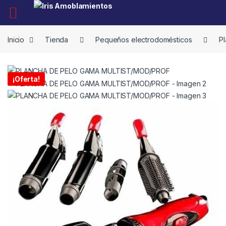
Skip to navigation
Skip to content
Inicio
Tienda
Pequeños electrodomésticos
Pl
¡Oferta!