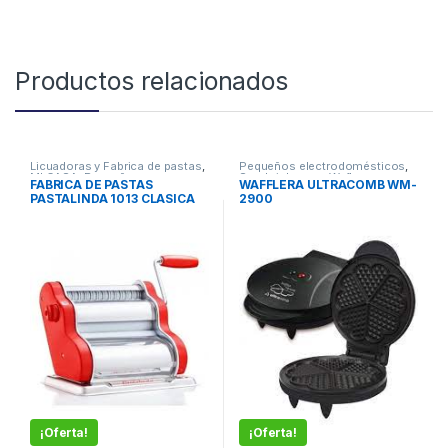
Productos relacionados
Licuadoras y Fabrica de pastas
,
Pequeños electrodomésticos
,
MI CASA
,
Pequeños
Sandwicheras y Wafleras
FABRICA DE PASTAS
WAFFLERA ULTRACOMB WM-
electrodomésticos
PASTALINDA 1013 CLASICA
2900
ROJA
¡Oferta!
¡Oferta!