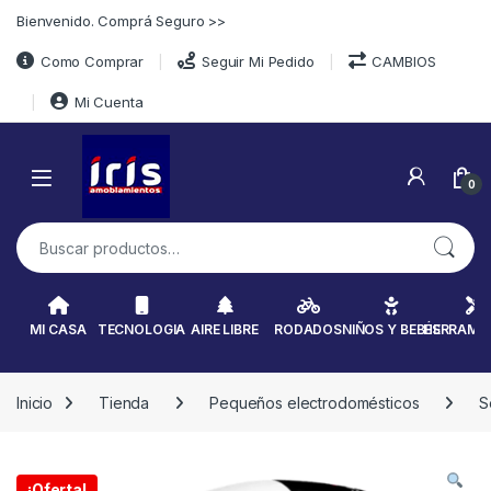
Skip to navigation
Skip to content
Bienvenido. Comprá Seguro >>
Como Comprar
Seguir Mi Pedido
CAMBIOS
Mi Cuenta
0
Buscar por:
MI CASA
TECNOLOGIA
AIRE LIBRE
RODADOS
NIÑOS Y BEBÉS
HERRAMI
Inicio
Tienda
Pequeños electrodomésticos
S
¡Oferta!