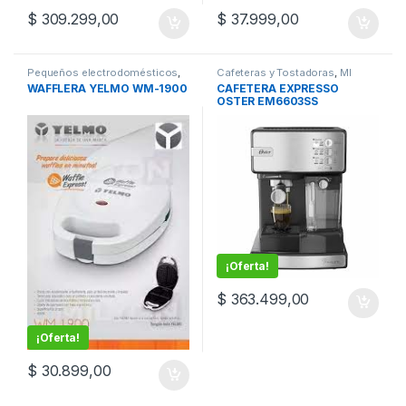
$
309.299,00
$
37.999,00
Pequeños electrodomésticos
,
Cafeteras y Tostadoras
,
MI
Sandwicheras y Wafleras
CASA
,
Pequeños
WAFFLERA YELMO WM-1900
CAFETERA EXPRESSO
electrodomésticos
OSTER EM6603SS
PRIMALATTE CON
ADAPTADOR PARA
CAPSULAS
¡Oferta!
$
363.499,00
¡Oferta!
$
30.899,00