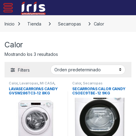
Skip to navigation
Skip to content
Inicio
Tienda
Secarropas
Calor
Calor
Mostrando los 3 resultados
Filters
Calor
,
Lavarropas
,
MI CASA
,
Calor
,
Secarropas
Secarropas
LAVASECARROPAS CANDY
SECARROPAS CALOR CANDY
GVSW286TC3-12 8KG
CSOEC9TBE-12 9KG