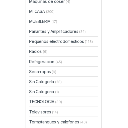
Maquinas de coser
(4)
MI CASA
(200)
MUEBLERIA
(17)
Parlantes y Amplificadores
(24)
Pequeños electrodomésticos
(128)
Radios
(6)
Refrigeracion
(45)
Secarropas
(9)
Sin Categoría
(28)
Sin Categoria
(1)
TECNOLOGIA
(39)
Televisores
(14)
Termotanques y calefones
(40)