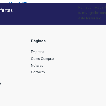
Por favor, activa 
fertas
tu navegador par
este formulario.
Páginas
Empresa
Como Comprar
Noticias
Contacto
.