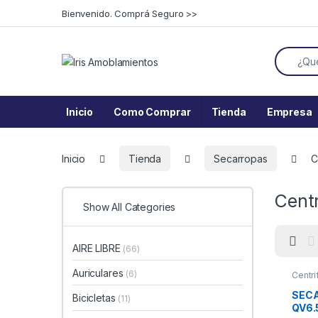
Skip to navigation
Skip to content
Bienvenido. Comprá Seguro >>
Search f
Inicio
Como Comprar
Tienda
Empresa
Inicio
Tienda
Secarropas
C
Cent
Show All Categories
AIRE LIBRE
(66)
Auriculares
(6)
Centr
SEC
Bicicletas
(11)
QV6.