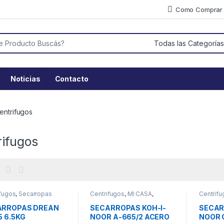
Como Comprar
or:
Noticias
Contacto
entrifugos
rifugos
ifugos
,
Secarropas
Centrifugos
,
MI CASA
,
Centrifu
Secarropas
Secarro
ARROPAS DREAN
SECARROPAS KOH-I-
SECAR
5 6.5KG
NOOR A-665/2 ACERO
NOOR C