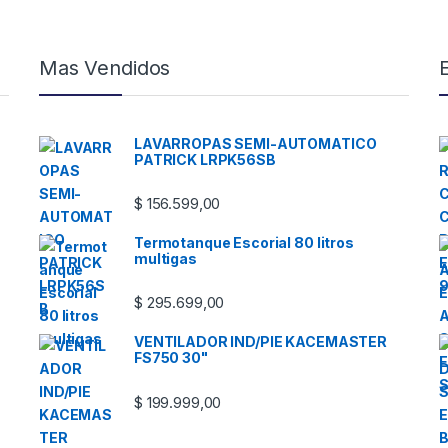
Mas Vendidos
LAVARROPAS SEMI-AUTOMATICO
PATRICK LRPK56SB
$
156.599,00
Termotanque Escorial 80 litros
multigas
$
295.699,00
VENTILADOR IND/PIE KACEMASTER
FS750 30"
$
199.999,00