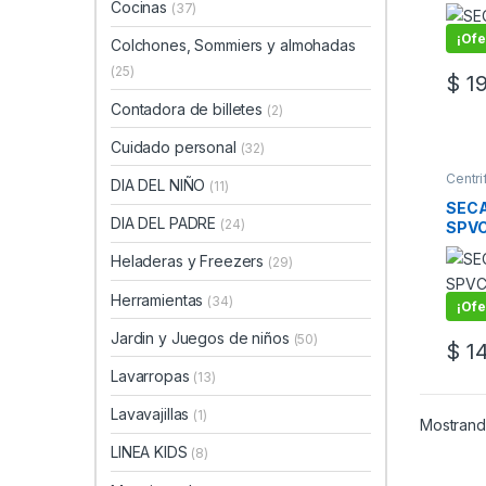
Cocinas
(37)
¡Ofe
Colchones, Sommiers y almohadas
(25)
$
19
Contadora de billetes
(2)
Cuidado personal
(32)
Centr
DIA DEL NIÑO
(11)
Secar
SEC
DIA DEL PADRE
(24)
SPVC
BLA
Heladeras y Freezers
(29)
Herramientas
(34)
¡Ofe
Jardin y Juegos de niños
(50)
$
14
Lavarropas
(13)
Lavavajillas
(1)
Mostrand
LINEA KIDS
(8)