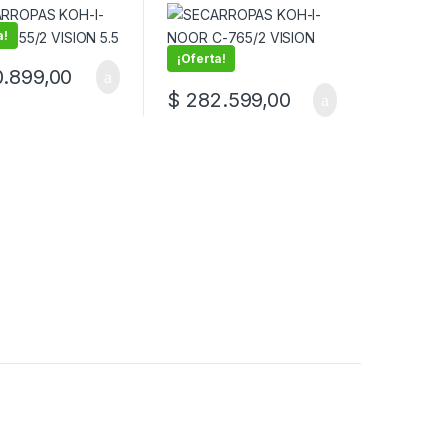
6.5
a!
¡Oferta!
.899,00
$
282.599,00