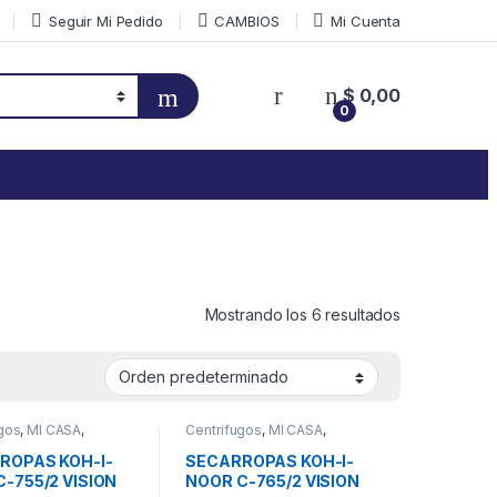
Seguir Mi Pedido
CAMBIOS
Mi Cuenta
$
0,00
0
Mostrando los 6 resultados
gos
,
MI CASA
,
Centrifugos
,
MI CASA
,
pas
Secarropas
ROPAS KOH-I-
SECARROPAS KOH-I-
-755/2 VISION
NOOR C-765/2 VISION