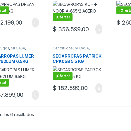
6.5K
5.5
rta!
¡Ofert
¡Oferta!
2.199,00
$
260
$
356.599,00
ifugos
,
MI CASA
,
Centrifugos
,
MI CASA
,
ropas
Secarropas
ARROPAS LUMER
SECARROPAS PATRICK
62LUM 6.5KG
CPK05B 5.5 KG
NCO
¡Oferta!
rta!
$
182.599,00
7.899,00
o los 6 resultados